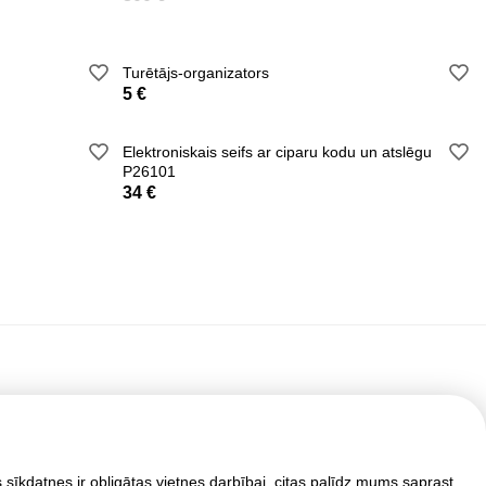
Turētājs-organizators
5 €
Elektroniskais seifs ar ciparu kodu un atslēgu
P26101
34 €
sīkdatnes ir obligātas vietnes darbībai, citas palīdz mums saprast