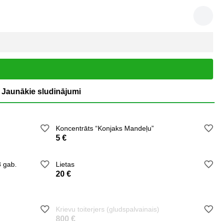
Jaunākie sludinājumi
Koncentrāts “Konjaks Mandeļu”
5 €
8 gab.
Lietas
20 €
Krievu toiterjers (gludspalvainais)
800 €