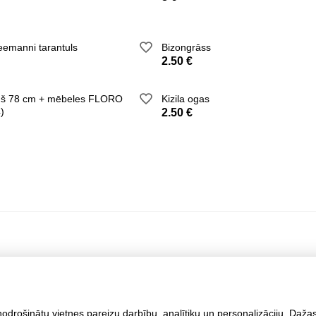
emanni tarantuls
Bizongrāss
2.50 €
iņš 78 cm + mēbeles FLORO
Kizila ogas
)
2.50 €
ošinātu vietnes pareizu darbību, analītiku un personalizāciju. Dažas 