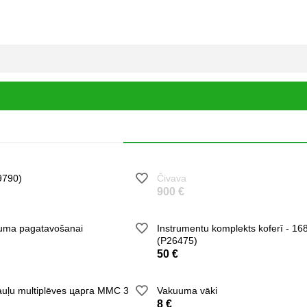
9790)
Čivava
900 €
juma pagatavošanai
Instrumentu komplekts koferī - 16
(P26475)
50 €
auļu multiplēves царга MMC 3
Vakuuma vāki
8 €