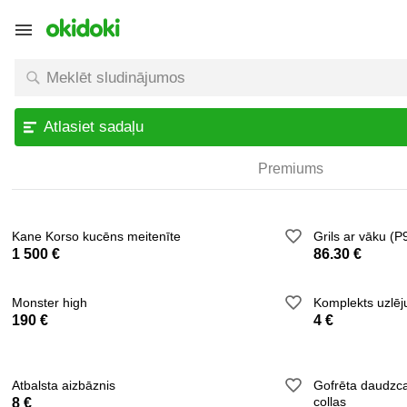
Atlasiet sadaļu
Premiums
Kane Korso kucēns meitenīte
Grils ar vāku (P
1 500 €
86.30 €
Monster high
Komplekts uzlē
190 €
4 €
Atbalsta aizbāznis
Gofrēta daudzc
collas
8 €