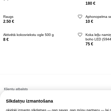
180 €
Raugs
Aphonopelma se
2.50 €
10 €
Aktivētā kokosriekstu ogle 500 g
Koka leļļu nam
boho LED (5944
8 €
75 €
Klientu atbalsts
Palīdzība
Sīkdatņu izmantošana
Politika un līgumi
Privātuma iestatījumi
oki
doki
izmanto sīkdatnes — gan savas, gan mūsu partneru — lai nodr