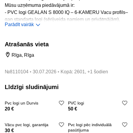
Mūsu uzņēmuma piedāvājumā ir:
- PVC logi GEALAN S 8000 IQ – 6-KAMERU Vacu profils–
gan standarta logi (sērijveida namiem un privātmājām),
Parādīt vairāk
gan arī nestandarta izmēru un formu logiem!
- PVC durvis (gan iekšdurvis, gan ārdurvis)
Atrašanās vieta
- lodžiju iestiklošana
Mūsu ražotie logi nodrošinās:
Rīga, Rīga
- Siltumizolāciju (zemus siltuma zudumus)
- Skaņas izolāciju
№
8110104
30.07.2026
Kopā: 2601, +1 šodien
- Stabilitāti,
- Drošību
Līdzīgi sludinājumi
- Vieglu lietojamību
- plaša krāsu un virsmas apdares materiālu izvēle
Pvc logi un Durvis
PVC logi
- kvalitatīva montāža un serviss
20 €
50 €
- garantija.
Vācu pvc logi, garantija
Pvc logi pēc individuālā
pasūtījuma
30 €