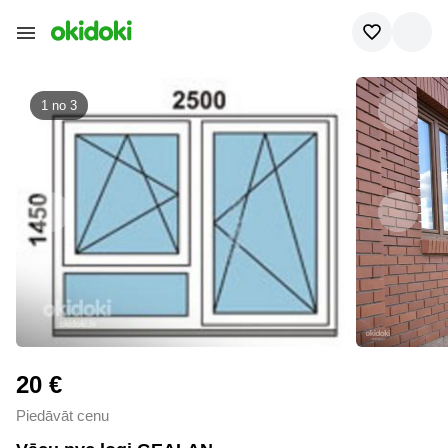
1 no
3
20 €
Piedāvāt cenu