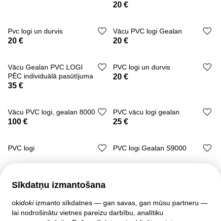
Kā arī
20 €
- metāla durvis gan dzīvokļiem , gan privātmājām par
ražotāja cenām!
Pvc logi un durvis
Vācu PVC logi Gealan
20 €
20 €
-Starpistabu durvis, kvalitatīvas finierētas, PVC
pārklājuma, laminētas durvis, kā arī masīvkoka durvis no
Vācu Gealan PVC LOGI
PVC logi un durvis
lielākām durvju rūpnīcām Krievijā, Baltkrievijā un Ukrainā.
PĒC individuālā pasūtījuma
20 €
35 €
Vācu PVC logi, gealan 8000
PVC vācu logi gealan
100 €
25 €
PVC logi
PVC logi Gealan S9000
Sīkdatņu izmantošana
Klientu atbalsts
oki
doki
izmanto sīkdatnes — gan savas, gan mūsu partneru —
lai nodrošinātu vietnes pareizu darbību, analītiku
Palīdzība