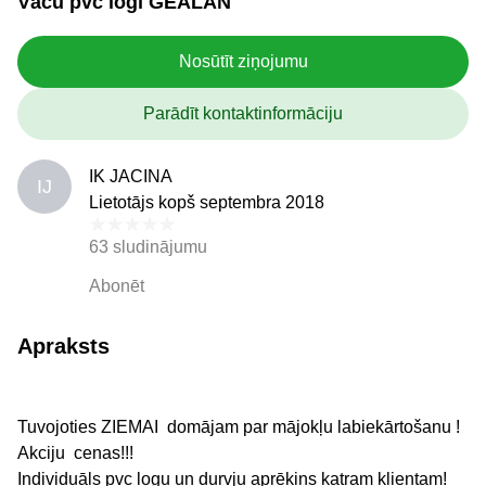
Vācu pvc logi GEALAN
Nosūtīt ziņojumu
Parādīt kontaktinformāciju
IK JACINA
IJ
Lietotājs kopš septembra 2018
63 sludinājumu
Abonēt
Apraksts
Tuvojoties ZIEMAI domājam par mājokļu labiekārtošanu !
Akciju cenas!!!
Individuāls pvc logu un durvju aprēķins katram klientam!