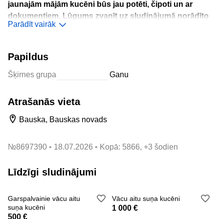
jaunajām mājām kucēni būs jau potēti, čipoti un ar
dokumentiem. Lūgums zvanīt uz sludinājumā norādīto
Parādīt vairāk
otro tālruņa numuru.
Vecums - 1 m.
Papildus
Šķirnes grupa
Ganu
Atrašanās vieta
Bauska, Bauskas novads
№
8697390
18.07.2026
Kopā: 5866, +3 šodien
Līdzīgi sludinājumi
Garspalvainie vācu aitu
Vācu aitu suņa kucēni
suņa kucēni
1 000 €
500 €