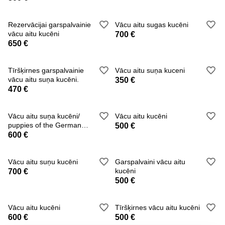
Rezervācijai garspalvainie
Vācu aitu sugas kucēni
vācu aitu kucēni
700 €
650 €
Tīršķirnes garspalvainie
Vācu aitu suņa kuceni
vācu aitu suņa kucēni.
350 €
470 €
Vācu aitu suņa kucēni/
Vācu aitu kucēni
puppies of the German
500 €
long-haired shepherd
600 €
Vācu aitu suņu kucēni
Garspalvaini vācu aitu
kucēni
700 €
500 €
Vācu aitu kucēni
Tīršķirnes vācu aitu kucēni
600 €
500 €