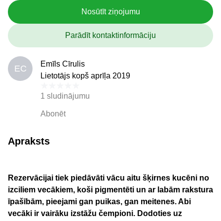
Nosūtīt ziņojumu
Parādīt kontaktinformāciju
Emīls Cīrulis
EC
Lietotājs kopš aprīļa 2019
1 sludinājumu
Abonēt
Apraksts
Rezervācijai tiek piedāvāti vācu aitu šķirnes kucēni no
izciliem vecākiem, koši pigmentēti un ar labām rakstura
īpašībām, pieejami gan puikas, gan meitenes. Abi
vecāki ir vairāku izstāžu čempioni. Dodoties uz