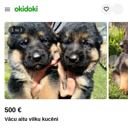
1 no
3
500 €
Vācu aitu vilku kucēni