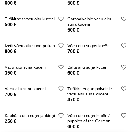
600 €
500 €
Tīršķirnes vācu aitu kucēni
Garspalvainie vācu aitu
suņa kucēni
500 €
500 €
Izcili Vācu aitu suņa puikas
Vācu aitu sugas kucēni
800 €
700 €
Vācu aitu suņa kuceni
Baltā aitu suņa kucēni
350 €
600 €
Vācu aitu suņu kucēni
Tīršķirnes garspalvainie
vācu aitu suņa kucēni.
700 €
470 €
Kaukāza aitu suņa jaukteņi
Vācu aitu suņa kucēni/
puppies of the German
250 €
long-haired shepherd
600 €