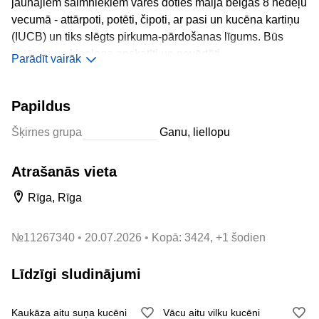
jaunajiem saimniekiem varēs doties maija beigās 8 nedēļu
vecumā - attārpoti, potēti, čipoti, ar pasi un kucēna kartiņu
(IUCB) un tiks slēgts pirkuma-pārdošanas līgums. Būs
vetārsta un kinologa apskatīti un novērtēti.
Parādīt vairāk
Tiek meklēti tikai vislabākie, mīlošākie un atbildīgākie
saimnieki.
Papildus
1-4 bildēs mamma
Šķirnes grupa
Ganu, liellopu
5-8 tētis
9 viens no kucēniem - ir garspalvains un standarta
Atrašanās vieta
10 bildē metiena prezentācija
Ja vēlaties uzzināt par mazuļiem un vecākiem vairāk, ar
Rīga, Rīga
prieku gaidīšu zvanus un atbildēšu uz Jums
interesējošiem jautājumiem). Vairāk bildes WhatsApp.
№
11267340
20.07.2026
Kopā: 3424, +1 šodien
Vienmēr palīdzība, atbalsts, konsultācijas, ieteikumi. Tāpat
kam būs interese palīdzēšu izstādēs.
Līdzīgi sludinājumi
Iespējama piegāde uz Jūsu pilsētu (valsti).
Kaukāza aitu suņa kucēni
Vācu aitu vilku kucēni