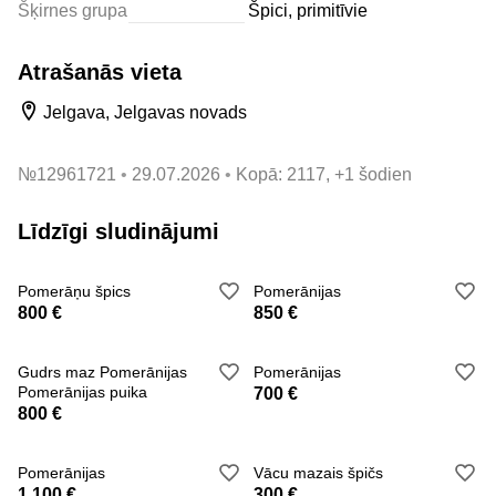
Šķirnes grupa
Špici, primitīvie
Atrašanās vieta
Jelgava, Jelgavas novads
№
12961721
29.07.2026
Kopā: 2117, +1 šodien
Līdzīgi sludinājumi
Pomerāņu špics
Pomerānijas
800 €
850 €
Gudrs maz Pomerānijas
Pomerānijas
Pomerānijas puika
700 €
800 €
Pomerānijas
Vācu mazais špičs
1 100 €
300 €