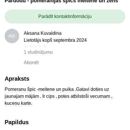
Pārdodu - pomerānijas špics meitene un zēns
Parādīt kontaktinformāciju
Aksana Kuvaldina
AK
Lietotājs kopš septembra 2024
1 sludinājumu
Abonēt
Apraksts
Pomeranu špic -meitene un puika .Gatavi doties uz
jaunajam mājām . Ir cips , potes atbilstoši vecumam ,
kuceņu karte.
Papildus