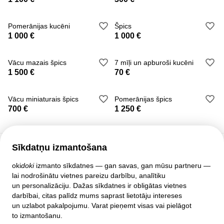
Pomerānijas kucēni
Špics
1 000 €
1 000 €
Vācu mazais špics
7 mīļi un apburoši kucēni
1 500 €
70 €
Vācu miniaturais špics
Pomerānijas špics
700 €
1 250 €
Sīkdatņu izmantošana
Klientu atbalsts
oki
doki
izmanto sīkdatnes — gan savas, gan mūsu partneru —
lai nodrošinātu vietnes pareizu darbību, analītiku
Palīdzība
un personalizāciju. Dažas sīkdatnes ir obligātas vietnes
Politika un līgumi
darbībai, citas palīdz mums saprast lietotāju intereses
Privātuma iestatījumi
un uzlabot pakalpojumu. Varat pieņemt visas vai pielāgot
Pilnā mājas lapas versija
to izmantošanu.