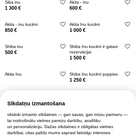
Siba inu
Akita - inu
1 300 €
600 €
Akita - inu kucēni
Akita Inu kucēni
850 €
1 000 €
Shiba inu
Shiba Inu kucēni ir gatavi
rezervācijai
500 €
1 500 €
Akita Inu
Shiba Inu kucēni puppies
1 250 €
Sīkdatņu izmantošana
Klientu atbalsts
oki
doki
izmanto sīkdatnes — gan savas, gan mūsu partneru —
lai nodrošinātu vietnes pareizu darbību, analītiku
Palīdzība
un personalizāciju. Dažas sīkdatnes ir obligātas vietnes
Politika un līgumi
darbībai, citas palīdz mums saprast lietotāju intereses