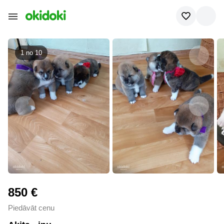
1 no
10
850 €
Piedāvāt cenu