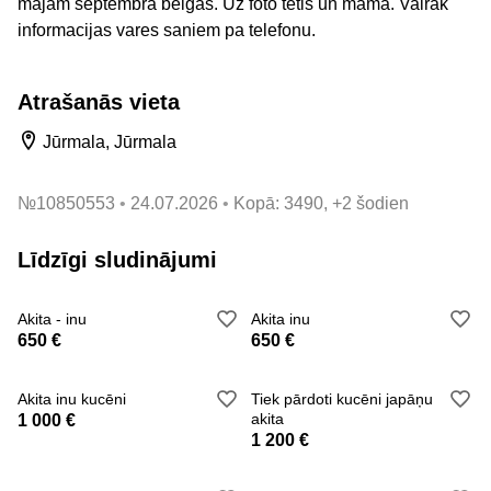
majam septembra beigas. Uz foto tetis un mama. Vairak
informacijas vares saniem pa telefonu.
Atrašanās vieta
Jūrmala, Jūrmala
№
10850553
24.07.2026
Kopā: 3490, +2 šodien
Līdzīgi sludinājumi
Akita - inu
Akita inu
650 €
650 €
Akita inu kucēni
Tiek pārdoti kucēni japāņu
akita
1 000 €
1 200 €