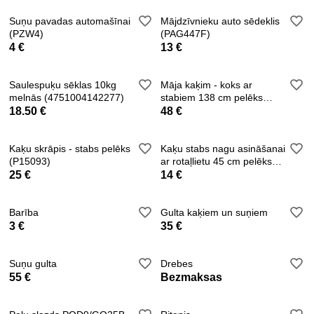
Suņu pavadas automašīnai
Mājdzīvnieku auto sēdeklis
(PZW4)
(PAG447F)
4 €
13 €
Saulespuķu sēklas 10kg
Māja kaķim - koks ar
melnās (4751004142277)
stabiem 138 cm pelēks
(P7927)
18.50 €
48 €
Kaķu skrāpis - stabs pelēks
Kaķu stabs nagu asināšanai
(P15093)
ar rotaļlietu 45 cm pelēks
(P7932
25 €
14 €
Barība
Gulta kaķiem un suņiem
3 €
35 €
Suņu gulta
Drebes
55 €
Bezmaksas