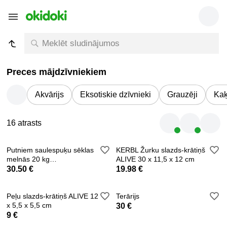
Preces mājdzīvniekiem
Akvārijs
Eksotiskie dzīvnieki
Grauzēji
Kaķ
16 atrasts
Putniem saulespuķu sēklas
KERBL Žurku slazds-krātiņš
melnās 20 kg
ALIVE 30 x 11,5 x 12 cm
(4751004142284)
30.50 €
19.98 €
Peļu slazds-krātiņš ALIVE 12
Terārijs
x 5,5 x 5,5 cm
30 €
9 €